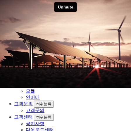
[현대에너지솔루션] 640W 무
등급 > data
본문 바로가기
메뉴 닫기
회사소개
하위분류
인사말
찾아오시는길
제품소개
하위분류
모듈
인버터
고객문의
하위분류
고객문의
고객센터
하위분류
공지사항
다운로드센터